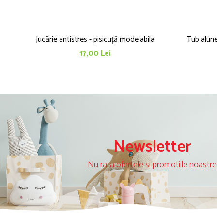
Jucărie antistres - pisicuță modelabila
Tub alun
17,00 Lei
Newsletter
Nu rata ofertele si promotiile noastre