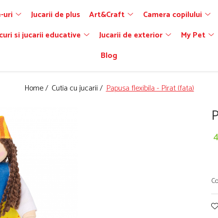
-uri
Jucarii de plus
Art&Craft
Camera copilului
curi si jucarii educative
Jucarii de exterior
My Pet
Blog
Home /
Cutia cu jucarii /
Papusa flexibila - Pirat (fata)
P
Co