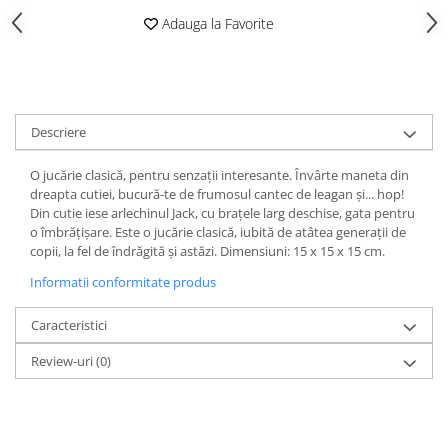
Adauga la Favorite
Descriere
O jucărie clasică, pentru senzații interesante. Învârte maneta din
dreapta cutiei, bucură-te de frumosul cantec de leagan și... hop!
Din cutie iese arlechinul Jack, cu brațele larg deschise, gata pentru
o îmbrățișare. Este o jucărie clasică, iubită de atâtea generații de
copii, la fel de îndrăgită și astăzi. Dimensiuni: 15 x 15 x 15 cm.
Informatii conformitate produs
Caracteristici
Review-uri
(0)