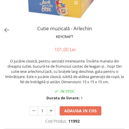
Puzzle-uri logice
Jocuri de inteligenta emotionala
Creioane colorate si carioci
pentru copii
Puzzle-uri progresive
Instrumente si accesorii pentru
Jocuri de societate pentru copii
pictura
Puzzle-uri stratificate
Sabloane
Jocuri logice pentru copii
Cutie muzicală - Arlechin
Stampile si tusiere
Jocuri matematice
KEYCRAFT
Lucru manual
Jocuri pentru stimularea
Cusut si tricotaj
senzoriala
101,00 Lei
Lipici si adezivi
Stimulare auditiva
O jucărie clasică, pentru senzații interesante. Învârte maneta din
Suport pentru decor
Stimulare olfactiva si gustativa
dreapta cutiei, bucură-te de frumosul cantec de leagan și... hop! Din
Modelaj
Stimulare tactila
cutie iese arlechinul Jack, cu brațele larg deschise, gata pentru o
îmbrățișare. Este o jucărie clasică, iubită de atâtea generații de copii, la
Pictura pe numere
Stimulare vizuala
fel de îndrăgită și astăzi. Dimensiuni: 15 x 15 x 15 cm.
Seturi si jocuri magnetice
Sarma plusata
IN STOC
Seturi de creatie
Durata de livrare:
1
Tablouri diamonds
ADAUGA IN COS
Cod Produs:
11992