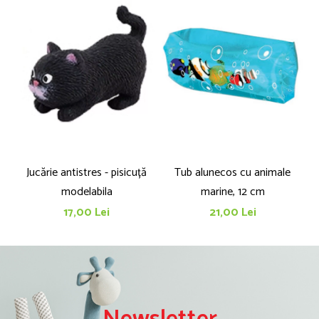
Jucărie antistres - pisicuță
Tub alunecos cu animale
modelabila
marine, 12 cm
17,00 Lei
21,00 Lei