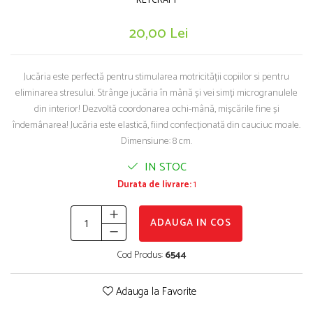
Puzzle-uri logice
Jocuri de inteligenta emotionala pentru
KEYCRAFT
Instrumente si accesorii pentru pictura
copii
Puzzle-uri progresive
Sabloane
20,00 Lei
Jocuri de societate pentru copii
Puzzle-uri stratificate
Stampile si tusiere
Jocuri logice pentru copii
Lucru manual
Jucăria este perfectă pentru stimularea motricității copiilor si pentru
Jocuri matematice
Cusut si tricotaj
eliminarea stresului. Strânge jucăria în mână și vei simți microgranulele
Jocuri pentru stimularea senzoriala
Lipici si adezivi
din interior! Dezvoltă coordonarea ochi-mână, mișcările fine și
Suport pentru decor
Stimulare auditiva
îndemânarea! Jucăria este elastică, fiind confecționată din cauciuc moale.
Modelaj
Stimulare olfactiva si gustativa
Dimensiune: 8 cm.
Stimulare tactila
Pictura pe numere
IN STOC
Stimulare vizuala
Sarma plusata
Durata de livrare:
1
Seturi si jocuri magnetice
Seturi de creatie
ADAUGA IN COS
Tablouri diamonds
Cod Produs:
6544
Adauga la Favorite