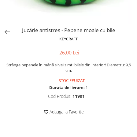
Puzzle-uri logice
Jocuri de inteligenta emotionala
Creioane colorate si carioci
pentru copii
Puzzle-uri progresive
Instrumente si accesorii pentru
Jocuri de societate pentru copii
pictura
Puzzle-uri stratificate
Sabloane
Jocuri logice pentru copii
Jucărie antistres - Pepene moale cu bile
Stampile si tusiere
Jocuri matematice
KEYCRAFT
Lucru manual
Jocuri pentru stimularea
Cusut si tricotaj
senzoriala
26,00 Lei
Lipici si adezivi
Stimulare auditiva
Strânge pepenele în mână și vei simți bilele din interior! Diametru: 9,5
Suport pentru decor
Stimulare olfactiva si gustativa
cm.
Modelaj
Stimulare tactila
STOC EPUIZAT
Pictura pe numere
Stimulare vizuala
Durata de livrare:
1
Seturi si jocuri magnetice
Sarma plusata
Cod Produs:
11991
Seturi de creatie
Tablouri diamonds
Adauga la Favorite