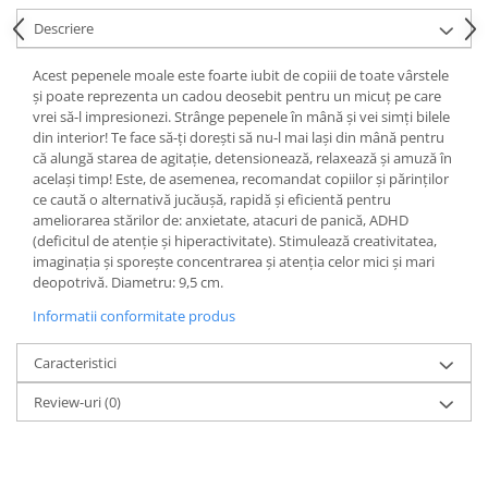
Descriere
Acest pepenele moale este foarte iubit de copiii de toate vârstele
și poate reprezenta un cadou deosebit pentru un micuț pe care
vrei să-l impresionezi. Strânge pepenele în mână și vei simți bilele
din interior! Te face să-ți dorești să nu-l mai lași din mână pentru
că alungă starea de agitație, detensionează, relaxează și amuză în
același timp! Este, de asemenea, recomandat copiilor și părinților
ce caută o alternativă jucăușă, rapidă și eficientă pentru
ameliorarea stărilor de: anxietate, atacuri de panică, ADHD
(deficitul de atenție și hiperactivitate). Stimulează creativitatea,
imaginația și sporește concentrarea și atenția celor mici și mari
deopotrivă. Diametru: 9,5 cm.
Informatii conformitate produs
Caracteristici
Review-uri
(0)