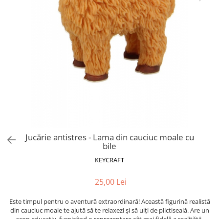
Puzzle-uri logice
Jocuri de inteligenta emotionala
Creioane colorate si carioci
pentru copii
Puzzle-uri progresive
Instrumente si accesorii pentru
Jocuri de societate pentru copii
pictura
Puzzle-uri stratificate
Sabloane
Jocuri logice pentru copii
Stampile si tusiere
Jocuri matematice
Lucru manual
Jocuri pentru stimularea
Cusut si tricotaj
senzoriala
Lipici si adezivi
Stimulare auditiva
Suport pentru decor
Stimulare olfactiva si gustativa
Modelaj
Stimulare tactila
Pictura pe numere
Stimulare vizuala
Jucărie antistres - Lama din cauciuc moale cu
bile
Seturi si jocuri magnetice
Sarma plusata
KEYCRAFT
Seturi de creatie
Tablouri diamonds
25,00 Lei
Este timpul pentru o aventură extraordinară! Această figurină realistă
din cauciuc moale te ajută să te relaxezi și să uiți de plictiseală. Are un