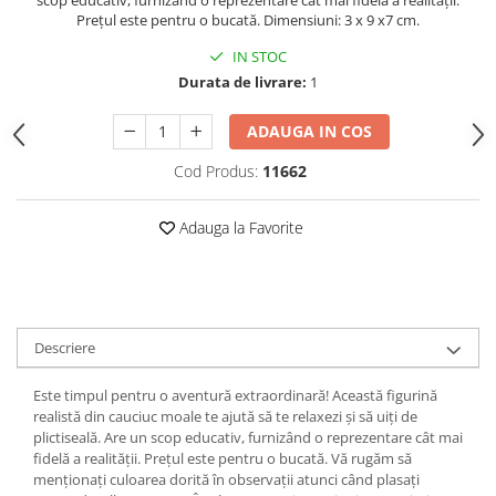
scop educativ, furnizând o reprezentare cât mai fidelă a realității.
Prețul este pentru o bucată. Dimensiuni: 3 x 9 x7 cm.
IN STOC
Durata de livrare:
1
ADAUGA IN COS
Cod Produs:
11662
Adauga la Favorite
Descriere
Este timpul pentru o aventură extraordinară! Această figurină
realistă din cauciuc moale te ajută să te relaxezi și să uiți de
plictiseală. Are un scop educativ, furnizând o reprezentare cât mai
fidelă a realității. Prețul este pentru o bucată. Vă rugăm să
menționați culoarea dorită în observații atunci când plasați