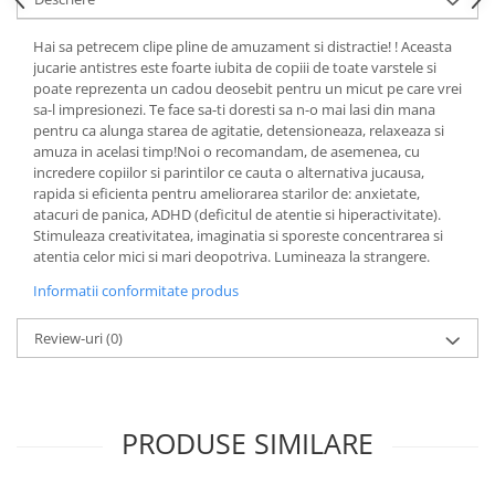
Hai sa petrecem clipe pline de amuzament si distractie! ! Aceasta
jucarie antistres este foarte iubita de copiii de toate varstele si
poate reprezenta un cadou deosebit pentru un micut pe care vrei
sa-l impresionezi. Te face sa-ti doresti sa n-o mai lasi din mana
pentru ca alunga starea de agitatie, detensioneaza, relaxeaza si
amuza in acelasi timp!Noi o recomandam, de asemenea, cu
incredere copiilor si parintilor ce cauta o alternativa jucausa,
rapida si eficienta pentru ameliorarea starilor de: anxietate,
atacuri de panica, ADHD (deficitul de atentie si hiperactivitate).
Stimuleaza creativitatea, imaginatia si sporeste concentrarea si
atentia celor mici si mari deopotriva. Lumineaza la strangere.
Informatii conformitate produs
Review-uri
(0)
PRODUSE SIMILARE