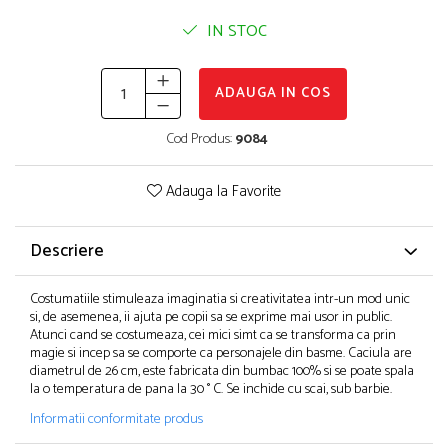
Puzzle-uri logice
Jocuri de inteligenta emotionala pentru
Instrumente si accesorii pentru pictura
copii
IN STOC
Puzzle-uri progresive
Sabloane
Jocuri de societate pentru copii
Puzzle-uri stratificate
Stampile si tusiere
Jocuri logice pentru copii
Lucru manual
ADAUGA IN COS
Jocuri matematice
Cusut si tricotaj
Cod Produs:
9084
Jocuri pentru stimularea senzoriala
Lipici si adezivi
Suport pentru decor
Stimulare auditiva
Adauga la Favorite
Modelaj
Stimulare olfactiva si gustativa
Stimulare tactila
Pictura pe numere
Descriere
Stimulare vizuala
Sarma plusata
Seturi si jocuri magnetice
Seturi de creatie
Costumatiile stimuleaza imaginatia si creativitatea intr-un mod unic
si, de asemenea, ii ajuta pe copii sa se exprime mai usor in public.
Tablouri diamonds
Atunci cand se costumeaza, cei mici simt ca se transforma ca prin
magie si incep sa se comporte ca personajele din basme. Caciula are
diametrul de 26 cm, este fabricata din bumbac 100% si se poate spala
la o temperatura de pana la 30 ° C. Se inchide cu scai, sub barbie.
Informatii conformitate produs