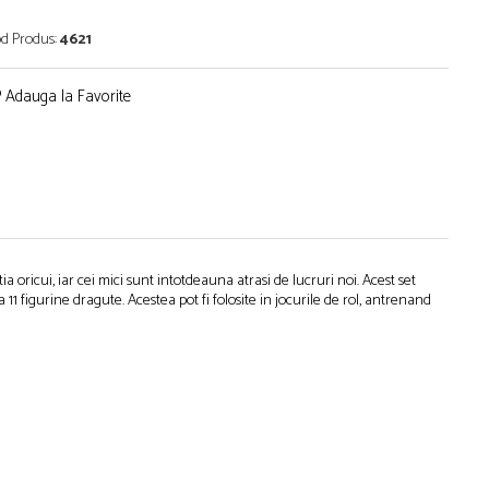
d Produs:
4621
Adauga la Favorite
oricui, iar cei mici sunt intotdeauna atrasi de lucruri noi. Acest set
11 figurine dragute. Acestea pot fi folosite in jocurile de rol, antrenand