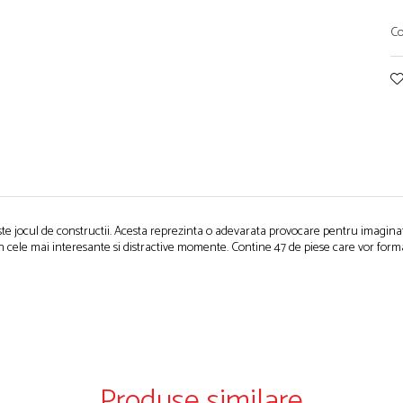
Co
 jocul de constructii. Acesta reprezinta o adevarata provocare pentru imaginatia 
in cele mai interesante si distractive momente. Contine 47 de piese care vor forma 
Produse similare