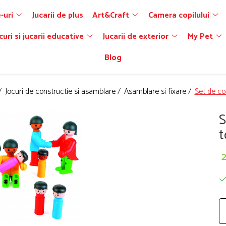
-uri
Jucarii de plus
Art&Craft
Camera copilului
curi si jucarii educative
Jucarii de exterior
My Pet
Blog
 /
Jocuri de constructie si asamblare /
Asamblare si fixare /
Set de co
S
t