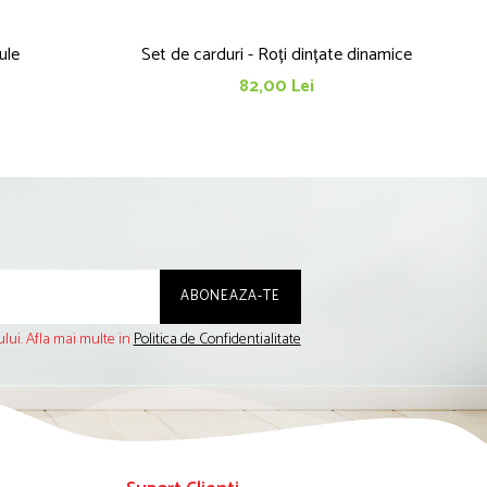
ule
Set de carduri - Roți dințate dinamice
Se
82,00 Lei
lui. Afla mai multe in
Politica de Confidentialitate