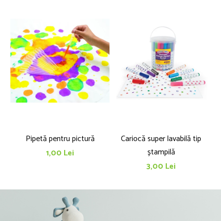
Pipetă pentru pictură
Cariocă super lavabilă tip
T
ștampilă
1,00 Lei
3,00 Lei