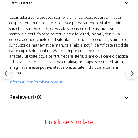
Descriere
Copiii adora sa foloseasca stampilele, iar cu acest set ei vor invata
despre litere in timp ce se joaca. Vor putea sa creeze silabe, cuvinte
sau chiar sa invete despre vocale si consoane. De asemenea,
stampilele pot fi folosite pentru a crea felicitari, invitatii, pentru a
decora agende, caiete etc. Datorita manerului ergonomic, stampilele
sunt usor de manevrat de manutele mici si pot fi identificate rapid de
catre copii. Setul contine 26 de stampile cu literele mici ale
alfabetului (cate doua pentru fiecare litera) si are o valoare didactica
ridicata: stimuleaza activitatea creativa, incurajeaza concentrarea,
imaginatia si este potrivit atat ca o activitate individuala, dar si in
echipa.
Informatii conformitate produs
Review-uri
(0)
Produse similare