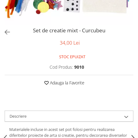
Puzzle-uri logice
Jocuri de inteligenta emotionala
Creioane colorate si carioci
pentru copii
Puzzle-uri progresive
Instrumente si accesorii pentru
Jocuri de societate pentru copii
pictura
Puzzle-uri stratificate
Sabloane
Jocuri logice pentru copii
Set de creatie mixt - Curcubeu
Stampile si tusiere
Jocuri matematice
Lucru manual
34,00 Lei
Jocuri pentru stimularea
Cusut si tricotaj
senzoriala
STOC EPUIZAT
Lipici si adezivi
Stimulare auditiva
Suport pentru decor
Cod Produs:
9010
Stimulare olfactiva si gustativa
Modelaj
Stimulare tactila
Adauga la Favorite
Pictura pe numere
Stimulare vizuala
Seturi si jocuri magnetice
Sarma plusata
Seturi de creatie
Tablouri diamonds
Descriere
Materialele incluse in acest set pot folosi pentru realizarea
diferitelor proiecte de arta si creatie, pentru decorarea diverselor