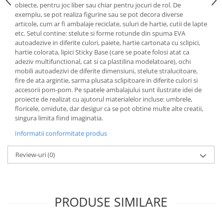
obiecte, pentru joc liber sau chiar pentru jocuri de rol. De
exemplu, se pot realiza figurine sau se pot decora diverse
articole, cum ar fi ambalaje reciclate, suluri de hartie, cutii de lapte
etc. Setul contine: stelute si forme rotunde din spuma EVA
autoadezive in diferite culori, paiete, hartie cartonata cu sclipici,
hartie colorata, lipici Sticky Base (care se poate folosi atat ca
adeziv multifunctional, cat si ca plastilina modelatoare), ochi
mobili autoadezivi de diferite dimensiuni, stelute stralucitoare,
fire de ata argintie, sarma plusata sclipitoare in diferite culori si
accesorii pom-pom. Pe spatele ambalajului sunt ilustrate idei de
proiecte de realizat cu ajutorul materialelor incluse: umbrele,
floricele, omidute, dar desigur ca se pot obtine multe alte creatii,
singura limita fiind imaginatia.
Informatii conformitate produs
Review-uri
(0)
PRODUSE SIMILARE