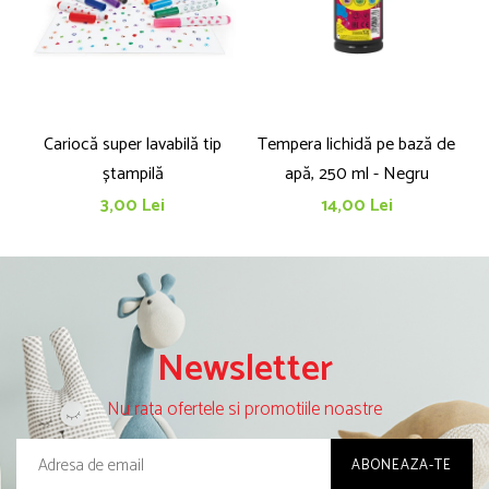
Cariocă super lavabilă tip
Tempera lichidă pe bază de
M
ștampilă
apă, 250 ml - Negru
3,00 Lei
14,00 Lei
Newsletter
Nu rata ofertele si promotiile noastre