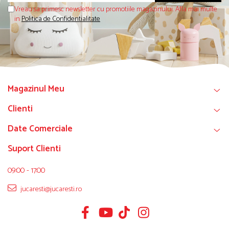
Vreau sa primesc newsletter cu promotiile magazinului. Afla mai multe
in
Politica de Confidentialitate
Magazinul Meu
Clienti
Date Comerciale
Suport Clienti
09:00 - 17:00
jucaresti@jucaresti.ro