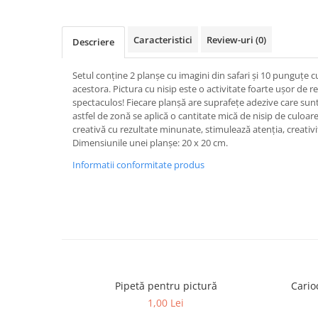
Caracteristici
Review-uri
(0)
Descriere
Setul conține 2 planșe cu imagini din safari și 10 punguțe c
acestora. Pictura cu nisip este o activitate foarte ușor de rea
spectaculos! Fiecare planșă are suprafețe adezive care sunt
astfel de zonă se aplică o cantitate mică de nisip de culoare
creativă cu rezultate minunate, stimulează atenția, creativit
Dimensiunile unei planșe: 20 x 20 cm.
Informatii conformitate produs
Pipetă pentru pictură
Cario
1,00 Lei