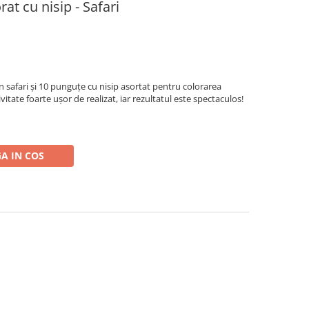
at cu nisip - Safari
n safari și 10 punguțe cu nisip asortat pentru colorarea
ivitate foarte ușor de realizat, iar rezultatul este spectaculos!
A IN COS