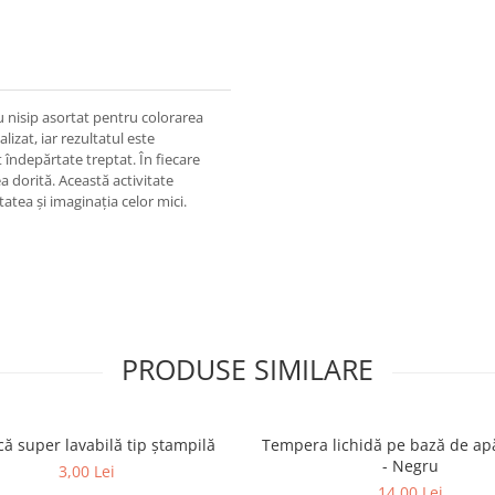
u nisip asortat pentru colorarea
lizat, iar rezultatul este
 îndepărtate treptat. În fiecare
a dorită. Această activitate
atea și imaginația celor mici.
PRODUSE SIMILARE
că super lavabilă tip ștampilă
Tempera lichidă pe bază de ap
- Negru
3,00 Lei
14,00 Lei