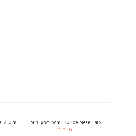
ă, 250 ml
Mini pom-pom - 100 de piese – alb
Mini pom
12,00 Lei