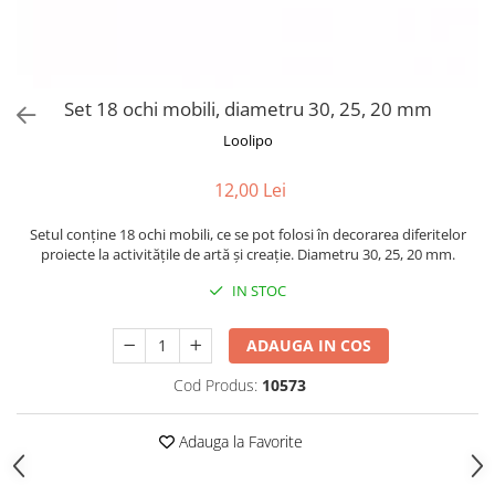
Puzzle-uri logice
Jocuri de inteligenta emotionala
Creioane colorate si carioci
pentru copii
Puzzle-uri progresive
Instrumente si accesorii pentru
Jocuri de societate pentru copii
pictura
Puzzle-uri stratificate
Sabloane
Jocuri logice pentru copii
Set 18 ochi mobili, diametru 30, 25, 20 mm
Stampile si tusiere
Jocuri matematice
Loolipo
Lucru manual
Jocuri pentru stimularea
Cusut si tricotaj
senzoriala
12,00 Lei
Lipici si adezivi
Stimulare auditiva
Setul conține 18 ochi mobili, ce se pot folosi în decorarea diferitelor
Suport pentru decor
Stimulare olfactiva si gustativa
proiecte la activitățile de artă și creație. Diametru 30, 25, 20 mm.
Modelaj
Stimulare tactila
IN STOC
Pictura pe numere
Stimulare vizuala
Seturi si jocuri magnetice
Sarma plusata
ADAUGA IN COS
Seturi de creatie
Cod Produs:
10573
Tablouri diamonds
Adauga la Favorite