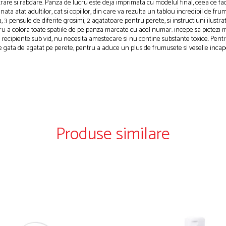
are si rabdare. Panza de lucru este deja imprimata cu modelul final, ceea ce face c
nata atat adultilor, cat si copiilor, din care va rezulta un tablou incredibil de fr
 3 pensule de diferite grosimi, 2 agatatoare pentru perete, si instructiuni ilust
 colora toate spatiile de pe panza marcate cu acel numar. incepe sa pictezi mai i
n recipiente sub vid, nu necesita amestecare si nu contine substante toxice. Pen
 este gata de agatat pe perete, pentru a aduce un plus de frumusete si veselie inca
Produse similare