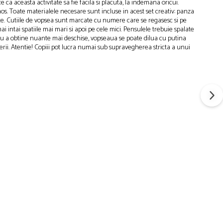
a aceasta activitate sa fie facila si placuta, la indemana oricui.
umos. Toate materialele necesare sunt incluse in acest set creativ: panza
rate. Cutiile de vopsea sunt marcate cu numere care se regasesc si pe
ntai spatiile mai mari si apoi pe cele mici. Pensulele trebuie spalate
tru a obtine nuante mai deschise, vopseaua se poate dilua cu putina
perii. Atentie! Copiii pot lucra numai sub supravegherea stricta a unui