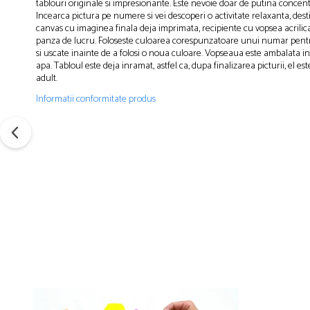
tablouri originale si impresionante. Este nevoie doar de putina concentr
Incearca pictura pe numere si vei descoperi o activitate relaxanta, desti
canvas cu imaginea finala deja imprimata, recipiente cu vopsea acrilica,
panza de lucru. Foloseste culoarea corespunzatoare unui numar pentru a
si uscate inainte de a folosi o noua culoare. Vopseaua este ambalata i
apa. Tabloul este deja inramat, astfel ca, dupa finalizarea picturii, el
adult.
Informatii conformitate produs