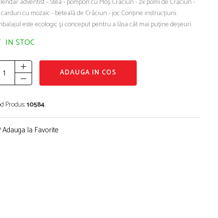
lendar adventist - Stea - pompon cu Moș Crăciun - 2x pomi de Crăciun -
 carduri cu mozaic - beteală de Crăciun - joc Conține instrucțiuni.
balajul este ecologic și conceput pentru a lăsa cât mai puține deșeuri.
IN STOC
ADAUGA IN COS
d Produs:
10584
Adauga la Favorite