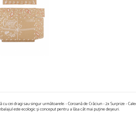
nă cu cei dragi sau singur următoarele: - Coroană de Crăciun - 2x Surprize - Cal
mbalajul este ecologic și conceput pentru a lăsa cât mai puține deșeuri.