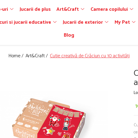
-uri
Jucarii de plus
Art&Craft
Camera copilului
curi si jucarii educative
Jucarii de exterior
My Pet
Blog
Home /
Art&Craft /
Cutie creativă de Crăciun cu 10 activități
C
a
Lo
Cu
ce