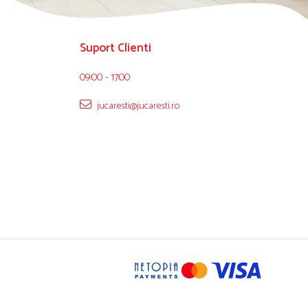
Suport Clienti
09:00 - 17:00
jucaresti@jucaresti.ro