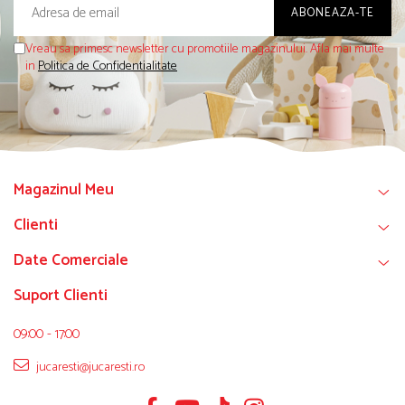
Vreau sa primesc newsletter cu promotiile magazinului. Afla mai multe
in
Politica de Confidentialitate
Magazinul Meu
Clienti
Date Comerciale
Suport Clienti
09:00 - 17:00
jucaresti@jucaresti.ro