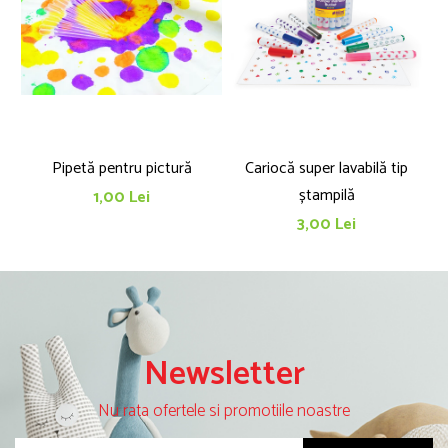
Pipetă pentru pictură
Cariocă super lavabilă tip
T
ștampilă
1,00 Lei
3,00 Lei
Newsletter
Nu rata ofertele si promotiile noastre