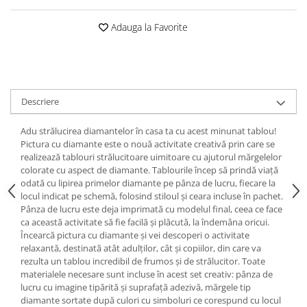
Adauga la Favorite
Descriere
Adu strălucirea diamantelor în casa ta cu acest minunat tablou!
Pictura cu diamante este o nouă activitate creativă prin care se
realizează tablouri strălucitoare uimitoare cu ajutorul mărgelelor
colorate cu aspect de diamante. Tablourile încep să prindă viață
odată cu lipirea primelor diamante pe pânza de lucru, fiecare la
locul indicat pe schemă, folosind stiloul și ceara incluse în pachet.
Pânza de lucru este deja imprimată cu modelul final, ceea ce face
ca această activitate să fie facilă și plăcută, la îndemâna oricui.
Încearcă pictura cu diamante și vei descoperi o activitate
relaxantă, destinată atât adulților, cât și copiilor, din care va
rezulta un tablou incredibil de frumos și de strălucitor. Toate
materialele necesare sunt incluse în acest set creativ: pânza de
lucru cu imagine tipărită și suprafață adezivă, mărgele tip
diamante sortate după culori cu simboluri ce corespund cu locul