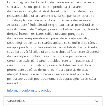
lor pe imagine, o tăviță pentru diamante, un recipient cu ceară
specială, un stilou special pentru prinderea și plasarea
diamantelor și un ghid ilustrat de instrucțiuni. Pași de lucru în
realizarea tabloului cu diamante: 1. Așezați pânza de lucru pe o
suprafață plană și îndepărtați folia protectoare de deasupra.
Aceasta poate fi îndepărtată integral sau parțial, pe măsură ce
aplicați diamantele; 2. Alegeți primul simbol de pe pânză, de unde
doriți să începeți realizarea tabloului și apoi punguța cu
diamantele corespunzătoare și puneți-le în tăvița specială.; 3.
Deschideți recipientul cu ceară și apăsați cu stiloul în el de câteva
ori, apoi prindeți cu stiloul unul din diamantele din tăviță. Acesta
se va lipi de vârful stiloului și tot ce trebuie să faceți este să puneți
diamantul pe simbolul corespunzător de pe pânza de lucru.
Continuați astfel până când tot tabloul este terminat. În cazul în
care doriți să întrerupeți temporar activitatea, reatașați folia
protectoare pe pânza de lucru, pentru a o proteja de praf.
Atenție! Diamantele au dimensiuni mici și nu sunt potrivite
pentru copii. Copiii pot lucra numai sub supravegherea strictă a
unui adult!
Informatii conformitate produs
Caracteristici