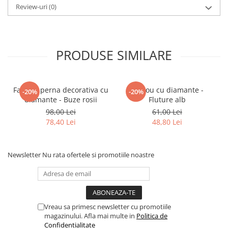
Review-uri
(0)
PRODUSE SIMILARE
Fata de perna decorativa cu
Tablou cu diamante -
-20%
-20%
diamante - Buze rosii
Fluture alb
98,00 Lei
61,00 Lei
78,40 Lei
48,80 Lei
Newsletter
Nu rata ofertele si promotiile noastre
Vreau sa primesc newsletter cu promotiile
magazinului. Afla mai multe in
Politica de
Confidentialitate