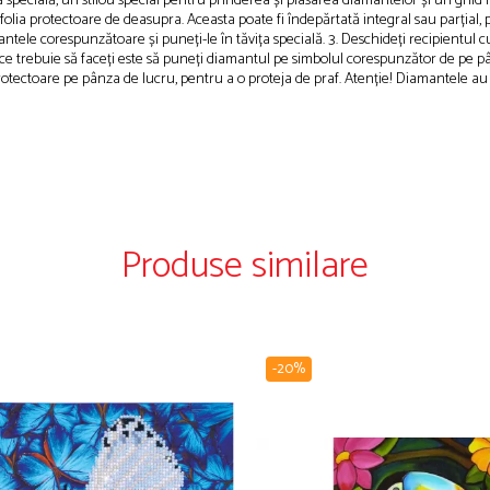
specială, un stilou special pentru prinderea și plasarea diamantelor și un ghid il
folia protectoare de deasupra. Aceasta poate fi îndepărtată integral sau parțial,
ele corespunzătoare și puneți-le în tăvița specială. 3. Deschideți recipientul cu ce
tot ce trebuie să faceți este să puneți diamantul pe simbolul corespunzător de pe p
 protectoare pe pânza de lucru, pentru a o proteja de praf. Atenție! Diamantele au 
Produse similare
-20%