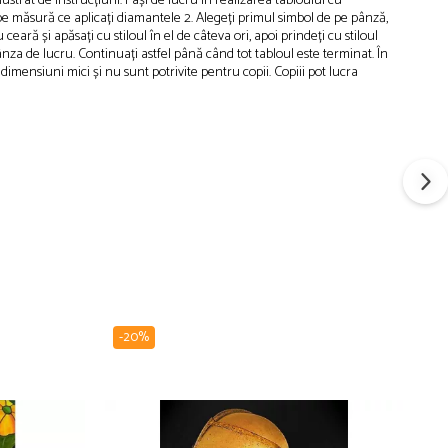
ustrat de instrucțiuni. Pași de lucru în realizarea tabloului cu
 pe măsură ce aplicați diamantele 2. Alegeți primul simbol de pe pânză,
ară și apăsați cu stiloul în el de câteva ori, apoi prindeți cu stiloul
ânza de lucru. Continuați astfel până când tot tabloul este terminat. În
dimensiuni mici și nu sunt potrivite pentru copii. Copiii pot lucra
-20%
-