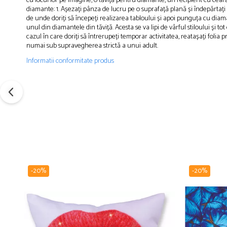
cu locul lor pe imagine, o tăviță pentru diamante, un recipient cu ceară 
diamante: 1. Așezați pânza de lucru pe o suprafață plană și îndepărtați 
de unde doriți să începeți realizarea tabloului și apoi punguța cu diamant
unul din diamantele din tăviță. Acesta se va lipi de vârful stiloului și 
cazul în care doriți să întrerupeți temporar activitatea, reatașați folia
numai sub supravegherea strictă a unui adult.
Informatii conformitate produs
-20%
-20%