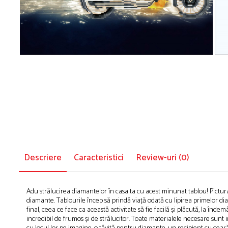
Puzzle-uri logice
Jocuri de inteligenta emotionala pentru
Instrumente si accesorii pentru pictura
copii
Puzzle-uri progresive
Sabloane
Jocuri de societate pentru copii
Puzzle-uri stratificate
Stampile si tusiere
Jocuri logice pentru copii
Lucru manual
Jocuri matematice
Cusut si tricotaj
Jocuri pentru stimularea senzoriala
Lipici si adezivi
Suport pentru decor
Stimulare auditiva
Modelaj
Stimulare olfactiva si gustativa
Stimulare tactila
Pictura pe numere
Stimulare vizuala
Sarma plusata
Seturi si jocuri magnetice
Seturi de creatie
Descriere
Caracteristici
Review-uri
(0)
Tablouri diamonds
Adu strălucirea diamantelor în casa ta cu acest minunat tablou! Pictura
diamante. Tablourile încep să prindă viață odată cu lipirea primelor di
final, ceea ce face ca această activitate să fie facilă și plăcută, la înde
incredibil de frumos și de strălucitor. Toate materialele necesare sunt 