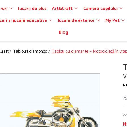
-uri
Jucarii de plus
Art&Craft
Camera copilului
curi si jucarii educative
Jucarii de exterior
My Pet
Blog
Craft /
Tablouri diamonds /
Tablou cu diamante – Motocicletă în vite
T
v
Ne
75
Ad
N