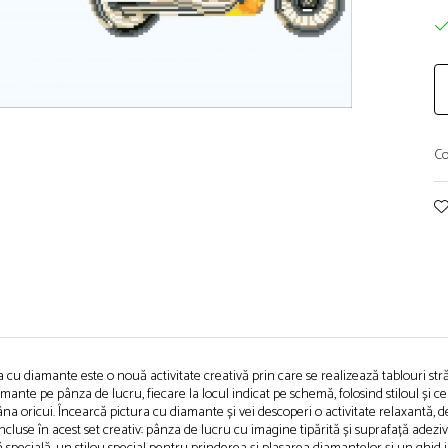
Co
 cu diamante este o nouă activitate creativă prin care se realizează tablouri st
amante pe pânza de lucru, fiecare la locul indicat pe schemă, folosind stiloul și
mâna oricui. Încearcă pictura cu diamante și vei descoperi o activitate relaxantă, de
incluse în acest set creativ: pânza de lucru cu imagine tipărită și suprafață ade