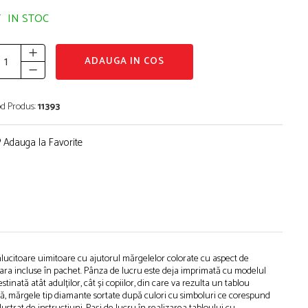
IN STOC
ADAUGA IN COS
d Produs:
11393
Adauga la Favorite
rălucitoare uimitoare cu ajutorul mărgelelor colorate cu aspect de
 ceara incluse în pachet. Pânza de lucru este deja imprimată cu modelul
stinată atât adulților, cât și copiilor, din care va rezulta un tablou
zivă, mărgele tip diamante sortate după culori cu simboluri ce corespund