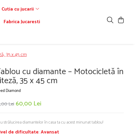
Cutia cu jucarii
Fabrica Jucaresti
ză, 35 x 45 cm
ablou cu diamante – Motocicletă în
iteză, 35 x 45 cm
ed Diamond
60,00 Lei
,00 Lei
u strălucirea diamantelor în casa ta cu acest minunat tablou!
ivel de dificultate
:
Avansat