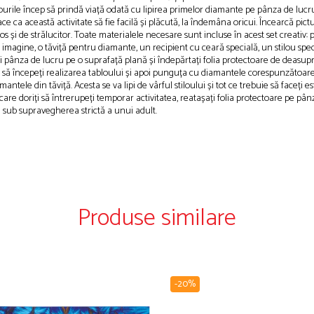
ile încep să prindă viață odată cu lipirea primelor diamante pe pânza de lucru, f
 ca această activitate să fie facilă și plăcută, la îndemâna oricui. Încearcă pict
umos și de strălucitor. Toate materialele necesare sunt incluse în acest set creativ
imagine, o tăviță pentru diamante, un recipient cu ceară specială, un stilou spec
ați pânza de lucru pe o suprafață plană și îndepărtați folia protectoare de deasup
 să începeți realizarea tabloului și apoi punguța cu diamantele corespunzătoare și
diamantele din tăviță. Acesta se va lipi de vârful stiloului și tot ce trebuie să fa
 care doriți să întrerupeți temporar activitatea, reatașați folia protectoare pe pâ
i sub supravegherea strictă a unui adult.
Produse similare
-20%