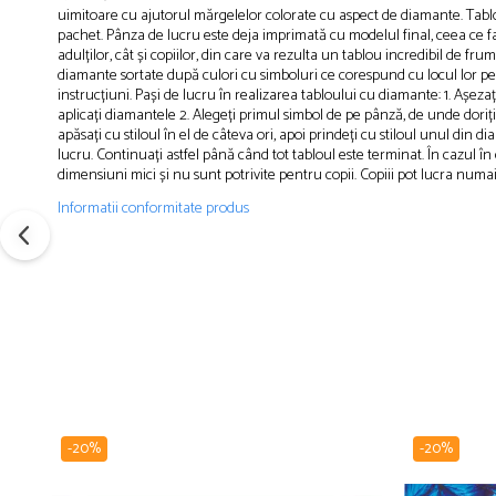
uimitoare cu ajutorul mărgelelor colorate cu aspect de diamante. Tablour
pachet. Pânza de lucru este deja imprimată cu modelul final, ceea ce face
adulților, cât și copiilor, din care va rezulta un tablou incredibil de fr
diamante sortate după culori cu simboluri ce corespund cu locul lor pe 
instrucțiuni. Pași de lucru în realizarea tabloului cu diamante: 1. Așez
aplicați diamantele 2. Alegeți primul simbol de pe pânză, de unde doriți
apăsați cu stiloul în el de câteva ori, apoi prindeți cu stiloul unul din 
lucru. Continuați astfel până când tot tabloul este terminat. În cazul în
dimensiuni mici și nu sunt potrivite pentru copii. Copiii pot lucra numa
Informatii conformitate produs
-20%
-20%