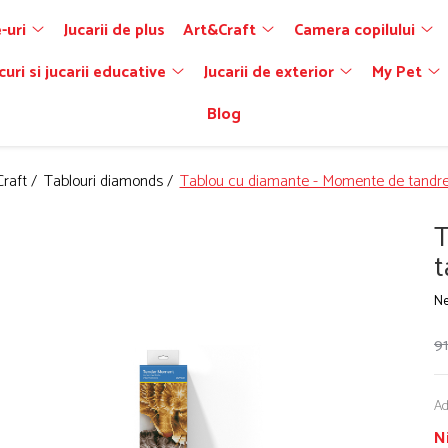
-uri
Jucarii de plus
Art&Craft
Camera copilului
curi si jucarii educative
Jucarii de exterior
My Pet
Blog
raft /
Tablouri diamonds /
Tablou cu diamante - Momente de tandre
T
t
Ne
91
Ad
N