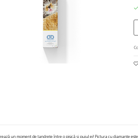
Co
rează un moment de tandrețe între o pisică și puiul ei! Pictura cu diamante este o