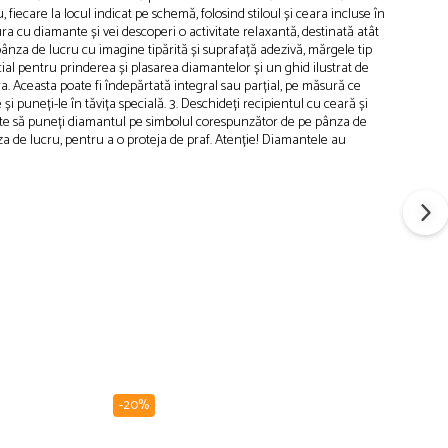
iecare la locul indicat pe schemă, folosind stiloul și ceara incluse în
ura cu diamante și vei descoperi o activitate relaxantă, destinată atât
: pânza de lucru cu imagine tipărită și suprafață adezivă, mărgele tip
ial pentru prinderea și plasarea diamantelor și un ghid ilustrat de
ra. Aceasta poate fi îndepărtată integral sau parțial, pe măsură ce
 puneți-le în tăvița specială. 3. Deschideți recipientul cu ceară și
ceți este să puneți diamantul pe simbolul corespunzător de pe pânza de
nza de lucru, pentru a o proteja de praf. Atenție! Diamantele au
-20%
-