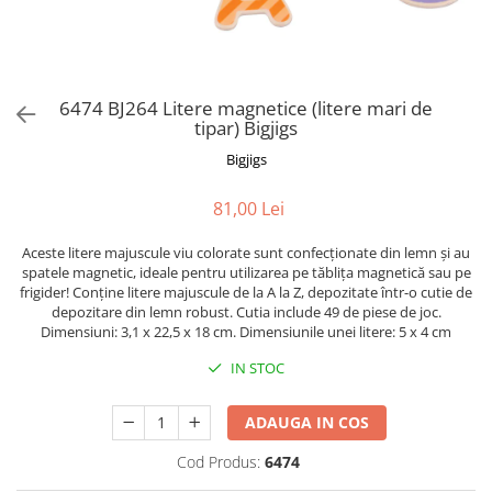
Puzzle-uri logice
Jocuri de inteligenta emotionala
Creioane colorate si carioci
pentru copii
Puzzle-uri progresive
Instrumente si accesorii pentru
Jocuri de societate pentru copii
pictura
Puzzle-uri stratificate
Sabloane
Jocuri logice pentru copii
6474 BJ264 Litere magnetice (litere mari de
Stampile si tusiere
Jocuri matematice
tipar) Bigjigs
Lucru manual
Jocuri pentru stimularea
Bigjigs
Cusut si tricotaj
senzoriala
Lipici si adezivi
81,00 Lei
Stimulare auditiva
Suport pentru decor
Stimulare olfactiva si gustativa
Aceste litere majuscule viu colorate sunt confecționate din lemn și au
Modelaj
Stimulare tactila
spatele magnetic, ideale pentru utilizarea pe tăblița magnetică sau pe
frigider! Conține litere majuscule de la A la Z, depozitate într-o cutie de
Pictura pe numere
Stimulare vizuala
depozitare din lemn robust. Cutia include 49 de piese de joc.
Seturi si jocuri magnetice
Sarma plusata
Dimensiuni: 3,1 x 22,5 x 18 cm. Dimensiunile unei litere: 5 x 4 cm
Seturi de creatie
IN STOC
Tablouri diamonds
ADAUGA IN COS
Cod Produs:
6474