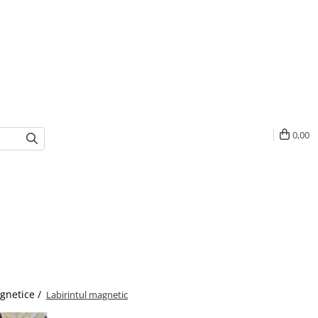
0,00
agnetice /
Labirintul magnetic