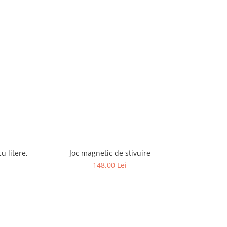
u litere,
Joc magnetic de stivuire
Magnet î
148,00 Lei