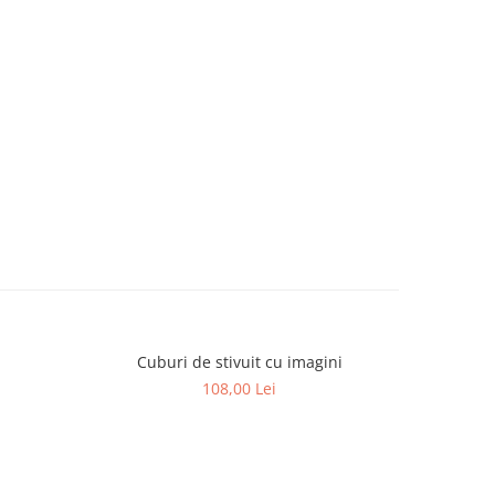
Cuburi de stivuit cu imagini
Puzzle-uri
108,00 Lei