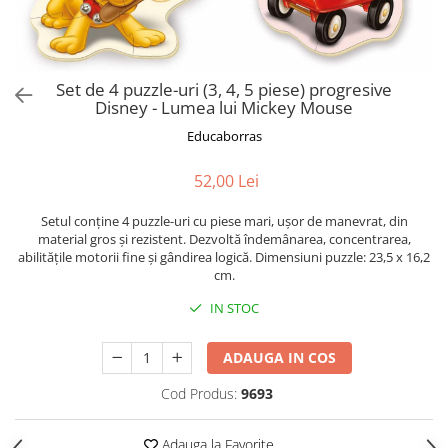
Puzzle-uri logice
Jocuri de inteligenta emotionala
Creioane colorate si carioci
pentru copii
Puzzle-uri progresive
Instrumente si accesorii pentru
Jocuri de societate pentru copii
pictura
Puzzle-uri stratificate
Sabloane
Jocuri logice pentru copii
Set de 4 puzzle-uri (3, 4, 5 piese) progresive
Stampile si tusiere
Disney - Lumea lui Mickey Mouse
Jocuri matematice
Lucru manual
Educaborras
Jocuri pentru stimularea
Cusut si tricotaj
senzoriala
52,00 Lei
Lipici si adezivi
Stimulare auditiva
Suport pentru decor
Stimulare olfactiva si gustativa
Setul conține 4 puzzle-uri cu piese mari, ușor de manevrat, din
Modelaj
material gros și rezistent. Dezvoltă îndemânarea, concentrarea,
Stimulare tactila
abilitățile motorii fine și gândirea logică. Dimensiuni puzzle: 23,5 x 16,2
Pictura pe numere
Stimulare vizuala
cm.
Seturi si jocuri magnetice
Sarma plusata
IN STOC
Seturi de creatie
ADAUGA IN COS
Tablouri diamonds
Cod Produs:
9693
Adauga la Favorite