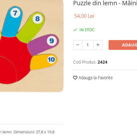
Puzzle din lemn - Mâin
54,00 Lei
IN STOC
ADAUG
Cod Produs:
2424
Adauga la Favorite
n lemn. Dimensiuni: 37,8 x 19,8