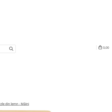
0,00
zle din lemn - Mâini