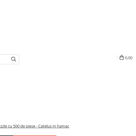
0,00
zzle cu 500 de piese - Catelus In hamac