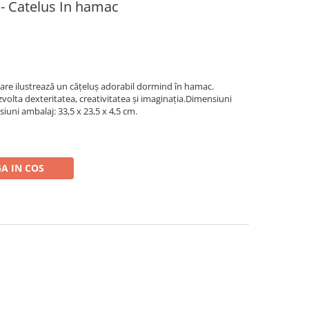
 - Catelus In hamac
are ilustrează un cățeluș adorabil dormind în hamac.
volta dexteritatea, creativitatea și imaginația.Dimensiuni
iuni ambalaj: 33,5 x 23,5 x 4,5 cm.
A IN COS