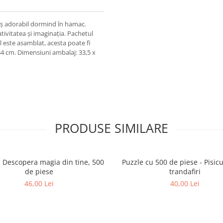
uș adorabil dormind în hamac.
tivitatea și imaginația. Pachetul
-ul este asamblat, acesta poate fi
 34 cm. Dimensiuni ambalaj: 33,5 x
PRODUSE SIMILARE
- Descopera magia din tine, 500
Puzzle cu 500 de piese - Pisicu
de piese
trandafiri
46,00 Lei
40,00 Lei