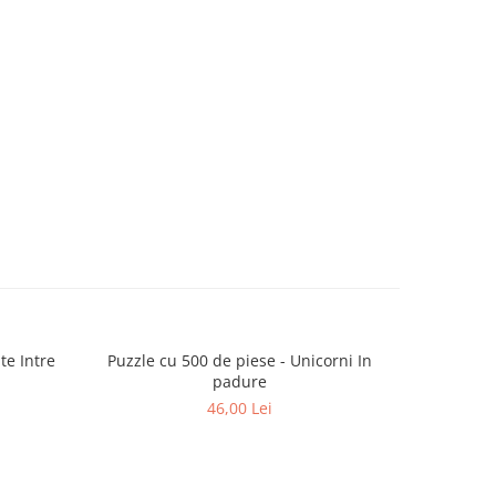
te Intre
Puzzle cu 500 de piese - Unicorni In
Puzzle c
padure
ratu
46,00 Lei