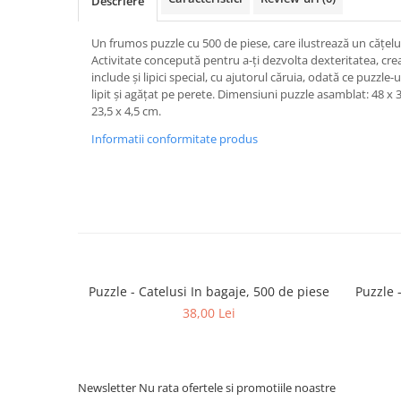
Descriere
Un frumos puzzle cu 500 de piese, care ilustrează un cățel
Activitate concepută pentru a-ți dezvolta dexteritatea, crea
include și lipici special, cu ajutorul căruia, odată ce puzzle
lipit și agățat pe perete. Dimensiuni puzzle asamblat: 48 x
23,5 x 4,5 cm.
Informatii conformitate produs
Puzzle - Catelusi In bagaje, 500 de piese
Puzzle 
38,00 Lei
Newsletter
Nu rata ofertele si promotiile noastre