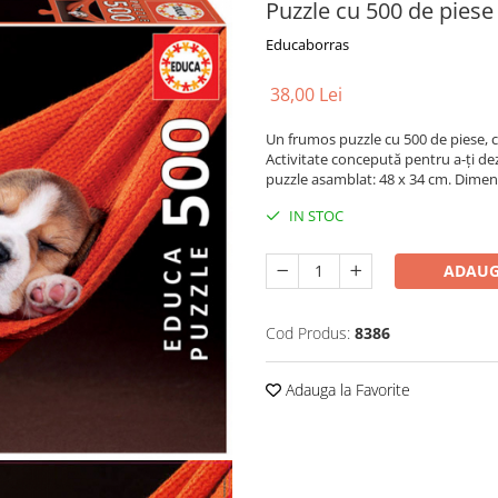
Puzzle cu 500 de piese
Educaborras
38,00 Lei
Un frumos puzzle cu 500 de piese, c
Activitate concepută pentru a-ți dez
puzzle asamblat: 48 x 34 cm. Dimens
IN STOC
ADAUG
Cod Produs:
8386
Adauga la Favorite