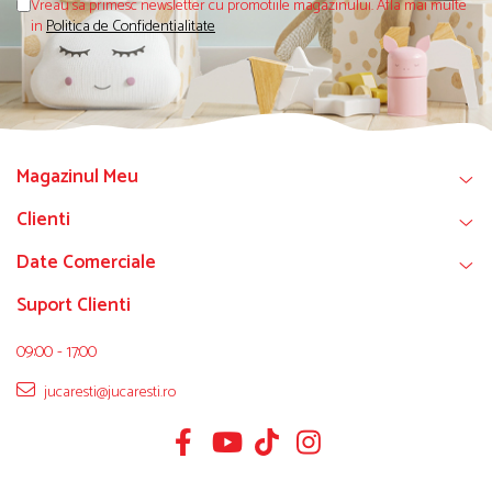
Vreau sa primesc newsletter cu promotiile magazinului. Afla mai multe
in
Politica de Confidentialitate
Magazinul Meu
Clienti
Date Comerciale
Suport Clienti
09:00 - 17:00
jucaresti@jucaresti.ro