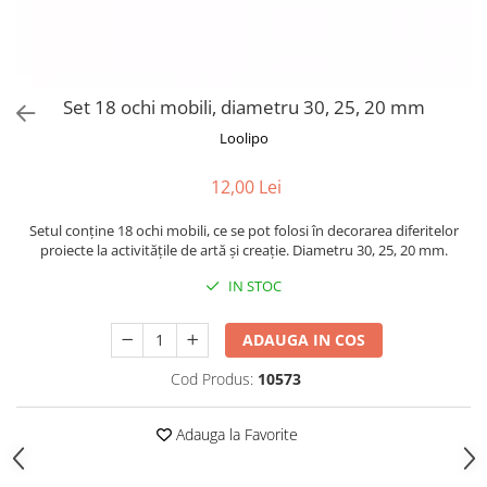
Puzzle-uri logice
Jocuri de inteligenta emotionala
Creioane colorate si carioci
pentru copii
Puzzle-uri progresive
Instrumente si accesorii pentru
Jocuri de societate pentru copii
pictura
Puzzle-uri stratificate
Sabloane
Jocuri logice pentru copii
Set 18 ochi mobili, diametru 30, 25, 20 mm
Stampile si tusiere
Jocuri matematice
Loolipo
Lucru manual
Jocuri pentru stimularea
Cusut si tricotaj
senzoriala
12,00 Lei
Lipici si adezivi
Stimulare auditiva
Setul conține 18 ochi mobili, ce se pot folosi în decorarea diferitelor
Suport pentru decor
Stimulare olfactiva si gustativa
proiecte la activitățile de artă și creație. Diametru 30, 25, 20 mm.
Modelaj
Stimulare tactila
IN STOC
Pictura pe numere
Stimulare vizuala
Seturi si jocuri magnetice
Sarma plusata
ADAUGA IN COS
Seturi de creatie
Cod Produs:
10573
Tablouri diamonds
Adauga la Favorite