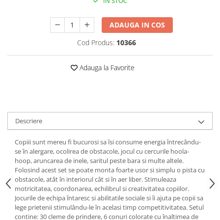
Puzzle-uri logice
Jocuri de inteligenta emotionala
IN STOC
Creioane colorate si carioci
pentru copii
Puzzle-uri progresive
Instrumente si accesorii pentru
ADAUGA IN COS
Jocuri de societate pentru copii
pictura
Puzzle-uri stratificate
Sabloane
Jocuri logice pentru copii
Cod Produs:
10366
Stampile si tusiere
Jocuri matematice
Lucru manual
Adauga la Favorite
Jocuri pentru stimularea
Cusut si tricotaj
senzoriala
Lipici si adezivi
Stimulare auditiva
Suport pentru decor
Stimulare olfactiva si gustativa
Modelaj
Descriere
Stimulare tactila
Pictura pe numere
Stimulare vizuala
Copiii sunt mereu fi bucurosi sa îsi consume energia întrecându-
Seturi si jocuri magnetice
Sarma plusata
se în alergare, ocolirea de obstacole, jocul cu cercurile hoola-
hoop, aruncarea de inele, saritul peste bara si multe altele.
Seturi de creatie
Folosind acest set se poate monta foarte usor si simplu o pista cu
Tablouri diamonds
obstacole, atât în interiorul cât si în aer liber. Stimuleaza
motricitatea, coordonarea, echilibrul si creativitatea copiilor.
Jocurile de echipa întaresc si abilitatile sociale si îi ajuta pe copii sa
lege prietenii stimulându-le în acelasi timp competitivitatea. Setul
contine: 30 cleme de prindere, 6 conuri colorate cu înaltimea de