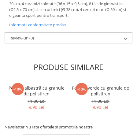
30 cm, 4 caramizi colorate (36 x 15 x 9,5 cm), 8 tije de gimnastica
(Ø2,5 x 70 cm), 4 cercuri mici (Ø 38 cm), 4 cercuri mari (Ø 50 cm) si
o geanta sport pentru transport.
Informatii conformitate produs
Review-uri
(0)
PRODUSE SIMILARE
Perniţă albastră cu granule
Perniţă verde cu granule de
-10%
-10%
de polistiren
polistiren
11,00 Lei
11,00 Lei
9,90 Lei
9,90 Lei
Newsletter
Nu rata ofertele si promotiile noastre