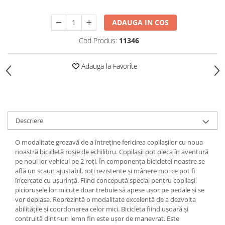
ADAUGA IN COS
Cod Produs:
11346
Adauga la Favorite
Descriere
O modalitate grozavă de a întreține fericirea copilașilor cu noua
noastră bicicletă roșie de echilibru. Copilașii pot pleca în aventură
pe noul lor vehicul pe 2 roți. În componența bicicletei noastre se
află un scaun ajustabil, roți rezistente și mânere moi ce pot fi
încercate cu ușurință. Fiind concepută special pentru copilași,
piciorușele lor micuțe doar trebuie să apese ușor pe pedale și se
vor deplasa. Reprezintă o modalitate excelentă de a dezvolta
abilitățile și coordonarea celor mici. Bicicleta fiind ușoară și
contruită dintr-un lemn fin este ușor de manevrat. Este