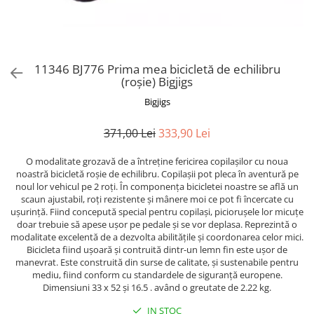
Puzzle-uri logice
Jocuri de inteligenta emotionala
Creioane colorate si carioci
pentru copii
Puzzle-uri progresive
Instrumente si accesorii pentru
Jocuri de societate pentru copii
pictura
Puzzle-uri stratificate
Sabloane
Jocuri logice pentru copii
11346 BJ776 Prima mea bicicletă de echilibru
Stampile si tusiere
Jocuri matematice
(roșie) Bigjigs
Lucru manual
Jocuri pentru stimularea
Bigjigs
Cusut si tricotaj
senzoriala
Lipici si adezivi
371,00 Lei
333,90 Lei
Stimulare auditiva
Suport pentru decor
Stimulare olfactiva si gustativa
O modalitate grozavă de a întreține fericirea copilașilor cu noua
Modelaj
Stimulare tactila
noastră bicicletă roșie de echilibru. Copilașii pot pleca în aventură pe
noul lor vehicul pe 2 roți. În componența bicicletei noastre se află un
Pictura pe numere
Stimulare vizuala
scaun ajustabil, roți rezistente și mânere moi ce pot fi încercate cu
Seturi si jocuri magnetice
Sarma plusata
ușurință. Fiind concepută special pentru copilași, piciorușele lor micuțe
doar trebuie să apese ușor pe pedale și se vor deplasa. Reprezintă o
Seturi de creatie
modalitate excelentă de a dezvolta abilitățile și coordonarea celor mici.
Bicicleta fiind ușoară și contruită dintr-un lemn fin este ușor de
Tablouri diamonds
manevrat. Este construită din surse de calitate, și sustenabile pentru
mediu, fiind conform cu standardele de siguranță europene.
Dimensiuni 33 x 52 și 16.5 . având o greutate de 2.22 kg.
IN STOC