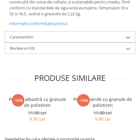
construită din surse de calitate, și sustenabile pentru mediu, fiind
conform cu standardele de siguranță europene. Dimensiuni 33 x
52 și 16.5 . având o greutate de 2.22 kg.
Informatii conformitate produs
Caracteristici
Review-uri
(0)
PRODUSE SIMILARE
Perniţă albastră cu granule
Perniţă verde cu granule de
-10%
-10%
de polistiren
polistiren
11,00 Lei
11,00 Lei
9,90 Lei
9,90 Lei
Newsletter
Nu rata ofertele si promotiile noastre