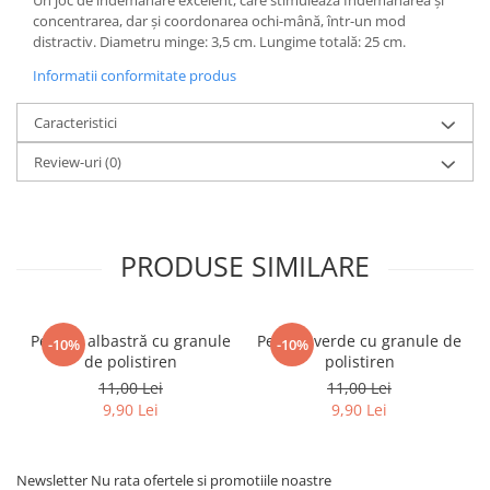
concentrarea, dar și coordonarea ochi-mână, într-un mod
distractiv. Diametru minge: 3,5 cm. Lungime totală: 25 cm.
Informatii conformitate produs
Caracteristici
Review-uri
(0)
PRODUSE SIMILARE
Perniţă albastră cu granule
Perniţă verde cu granule de
-10%
-10%
de polistiren
polistiren
11,00 Lei
11,00 Lei
9,90 Lei
9,90 Lei
Newsletter
Nu rata ofertele si promotiile noastre