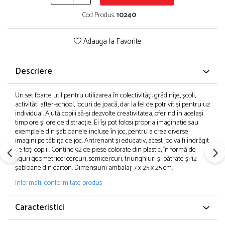
Cod Produs:
10240
Adauga la Favorite
Descriere
Un set foarte util pentru utilizarea în colectivități: grădinițe, școli,
activităti after-school, locuri de joacă, dar la fel de potrivit și pentru uz
individual. Ajută copiii să-și dezvolte creativitatea, oferind în același
timp ore și ore de distracție. Ei își pot folosi propria imaginație sau
exemplele din șabloanele incluse în joc, pentru a crea diverse
imagini pe tăblița de joc. Antrenant și educativ, acest joc va fi îndrăgit
de toți copiii. Conține 92 de piese colorate din plastic, în formă de
figuri geometrice: cercuri, semicercuri, triunghiuri și pătrate și 12
șabloane din carton. Dimensiuni ambalaj: 7 x 25 x 25 cm.
Informatii conformitate produs
Caracteristici