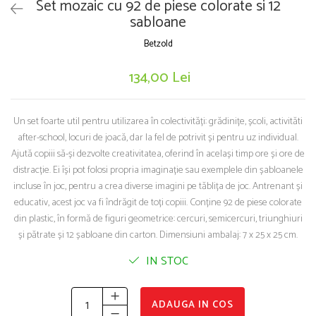
Puzzle-uri logice
Jocuri de inteligenta emotionala pentru
Set mozaic cu 92 de piese colorate si 12
Instrumente si accesorii pentru pictura
copii
sabloane
Puzzle-uri progresive
Sabloane
Jocuri de societate pentru copii
Puzzle-uri stratificate
Betzold
Stampile si tusiere
Jocuri logice pentru copii
Lucru manual
134,00 Lei
Jocuri matematice
Cusut si tricotaj
Jocuri pentru stimularea senzoriala
Lipici si adezivi
Un set foarte util pentru utilizarea în colectivități: grădinițe, școli, activităti
Suport pentru decor
Stimulare auditiva
after-school, locuri de joacă, dar la fel de potrivit și pentru uz individual.
Modelaj
Stimulare olfactiva si gustativa
Ajută copiii să-și dezvolte creativitatea, oferind în același timp ore și ore de
Stimulare tactila
Pictura pe numere
distracție. Ei își pot folosi propria imaginație sau exemplele din șabloanele
Stimulare vizuala
Sarma plusata
incluse în joc, pentru a crea diverse imagini pe tăblița de joc. Antrenant și
Seturi si jocuri magnetice
educativ, acest joc va fi îndrăgit de toți copiii. Conține 92 de piese colorate
Seturi de creatie
din plastic, în formă de figuri geometrice: cercuri, semicercuri, triunghiuri
Tablouri diamonds
și pătrate și 12 șabloane din carton. Dimensiuni ambalaj: 7 x 25 x 25 cm.
IN STOC
ADAUGA IN COS