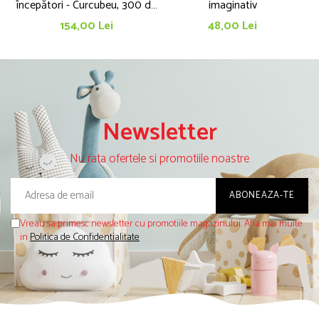
începători - Curcubeu, 300 de
imaginativ
c
piese
154,00 Lei
48,00 Lei
Newsletter
Nu rata ofertele si promotiile noastre
Vreau sa primesc newsletter cu promotiile magazinului. Afla mai multe
in
Politica de Confidentialitate