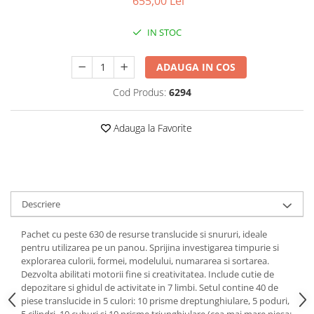
655,00 Lei
Puzzle-uri logice
Jocuri de inteligenta emotionala
Creioane colorate si carioci
pentru copii
Puzzle-uri progresive
Instrumente si accesorii pentru
IN STOC
Jocuri de societate pentru copii
pictura
Puzzle-uri stratificate
Sabloane
Jocuri logice pentru copii
ADAUGA IN COS
Stampile si tusiere
Jocuri matematice
Lucru manual
Cod Produs:
6294
Jocuri pentru stimularea
Cusut si tricotaj
senzoriala
Adauga la Favorite
Lipici si adezivi
Stimulare auditiva
Suport pentru decor
Stimulare olfactiva si gustativa
Modelaj
Stimulare tactila
Pictura pe numere
Stimulare vizuala
Descriere
Seturi si jocuri magnetice
Sarma plusata
Seturi de creatie
Pachet cu peste 630 de resurse translucide si snururi, ideale
pentru utilizarea pe un panou. Sprijina investigarea timpurie si
Tablouri diamonds
explorarea culorii, formei, modelului, numararea si sortarea.
Dezvolta abilitati motorii fine si creativitatea. Include cutie de
depozitare si ghidul de activitate in 7 limbi. Setul contine 40 de
piese translucide in 5 culori: 10 prisme dreptunghiulare, 5 poduri,
5 cilindri, 10 cuburi si 10 prisme triunghiulare (cea mai mare piesa: