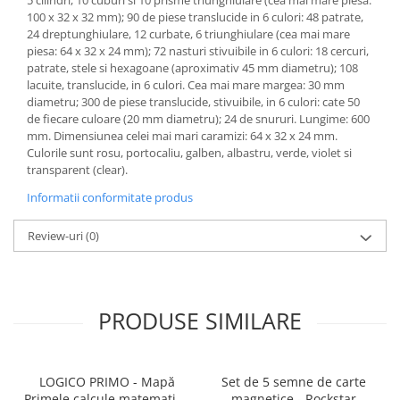
100 x 32 x 32 mm); 90 de piese translucide in 6 culori: 48 patrate,
24 dreptunghiulare, 12 curbate, 6 triunghiulare (cea mai mare
piesa: 64 x 32 x 24 mm); 72 nasturi stivuibile in 6 culori: 18 cercuri,
patrate, stele si hexagoane (aproximativ 45 mm diametru); 108
lacuite, translucide, in 6 culori. Cea mai mare margea: 30 mm
diametru; 300 de piese translucide, stivuibile, in 6 culori: cate 50
de fiecare culoare (20 mm diametru); 24 de snururi. Lungime: 600
mm. Dimensiunea celei mai mari caramizi: 64 x 32 x 24 mm.
Culorile sunt rosu, portocaliu, galben, albastru, verde, violet si
transparent (clear).
Informatii conformitate produs
Review-uri
(0)
PRODUSE SIMILARE
LOGICO PRIMO - Mapă
Set de 5 semne de carte
Primele calcule matematice
magnetice - Rockstar