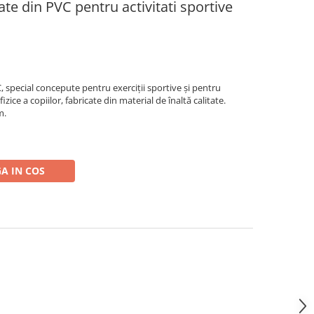
te din PVC pentru activitati sportive
, special concepute pentru exerciții sportive și pentru
izice a copiilor, fabricate din material de înaltă calitate.
m.
A IN COS