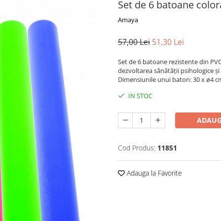
Set de 6 batoane colora
Amaya
57,00 Lei
51,30 Lei
Set de 6 batoane rezistente din PVC
dezvoltarea sănătății psihologice și f
Dimensiunile unui baton: 30 x ø4 c
IN STOC
ADAUG
Cod Produs:
11851
Adauga la Favorite