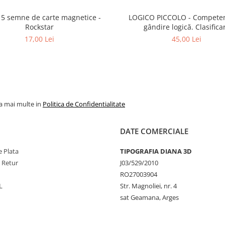
 5 semne de carte magnetice -
LOGICO PICCOLO - Competențe de
Rockstar
gândire logică. Clasifica
17,00 Lei
45,00 Lei
la mai multe in
Politica de Confidentialitate
DATE COMERCIALE
 Plata
TIPOGRAFIA DIANA 3D
e Retur
J03/529/2010
RO27003904
L
Str. Magnoliei, nr. 4
sat Geamana, Arges