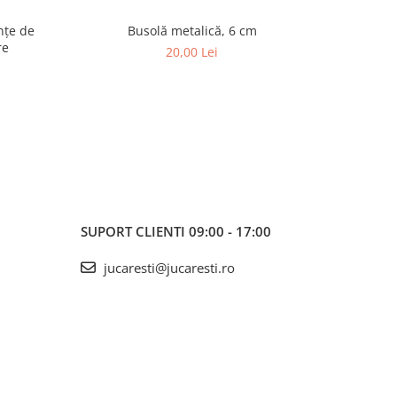
Busolă metalică, 6 cm
Set de
re
20,00 Lei
SUPORT CLIENTI
09:00 - 17:00
jucaresti@jucaresti.ro