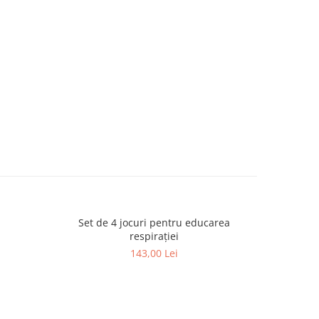
Set de 4 jocuri pentru educarea
Clepsidră 
respirației
143,00 Lei