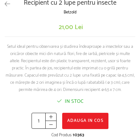
Puzzle-uri logice
Jocuri de inteligenta emotionala pentru
Recipient cu 2 lupe pentru insecte
Instrumente si accesorii pentru pictura
copii
Puzzle-uri progresive
Sabloane
Betzold
Jocuri de societate pentru copii
Puzzle-uri stratificate
Stampile si tusiere
Jocuri logice pentru copii
21,00 Lei
Lucru manual
Jocuri matematice
Cusut si tricotaj
Jocuri pentru stimularea senzoriala
Lipici si adezivi
Setul ideal pentru observarea și studirea îndeaproape a insectelor sau a
oricăror obiecte mici din natură: flori, fire de iarbă, pietricele și multe
Suport pentru decor
Stimulare auditiva
altele. Recipientul este din plastic transparent, rezistent, usor si foarte
Modelaj
Stimulare olfactiva si gustativa
practic. În partea de jos, recipientul este imprimat cu o grilă pentru
Stimulare tactila
Pictura pe numere
măsurare. Capacul este prevăzut cu 2 lupe: una fixată pe capac (ø 4,5 cm),
Stimulare vizuala
Sarma plusata
ce mărește de 2 ori imaginea și încă o lupă rabatabilă ( ø 3 cm), care
Seturi si jocuri magnetice
permite mărirea de 4 ori. Dimensiuni recipient: ø 6,5 x 7 cm.
Seturi de creatie
IN STOC
Tablouri diamonds
ADAUGA IN COS
Cod Produs:
10363