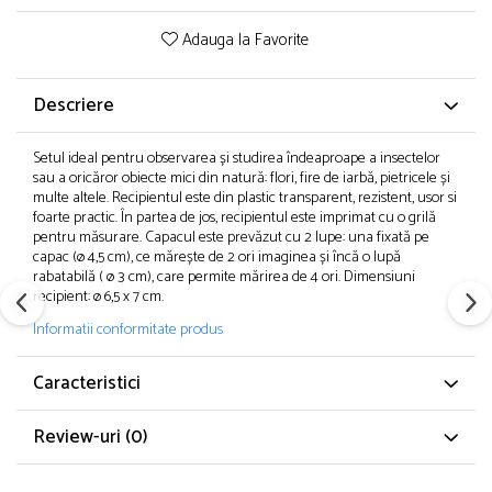
Adauga la Favorite
Descriere
Setul ideal pentru observarea și studirea îndeaproape a insectelor
sau a oricăror obiecte mici din natură: flori, fire de iarbă, pietricele și
multe altele. Recipientul este din plastic transparent, rezistent, usor si
foarte practic. În partea de jos, recipientul este imprimat cu o grilă
pentru măsurare. Capacul este prevăzut cu 2 lupe: una fixată pe
capac (ø 4,5 cm), ce mărește de 2 ori imaginea și încă o lupă
rabatabilă ( ø 3 cm), care permite mărirea de 4 ori. Dimensiuni
recipient: ø 6,5 x 7 cm.
Informatii conformitate produs
Caracteristici
Review-uri
(0)