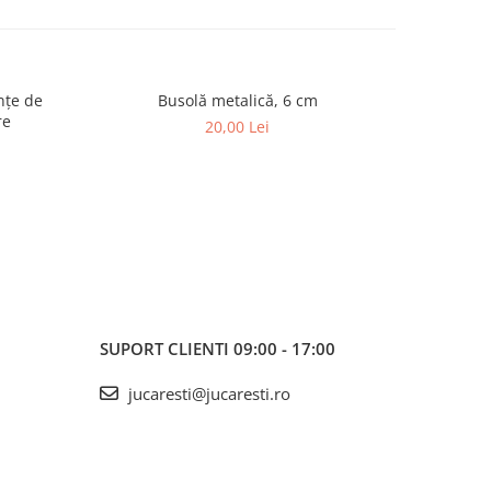
Busolă metalică, 6 cm
Set de
re
20,00 Lei
SUPORT CLIENTI
09:00 - 17:00
jucaresti@jucaresti.ro