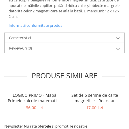
apucat de mâinile copiilor, putând ridica chiar și obiecte mai grele,
datorită celor 2 magneți care se află la bază. Dimensiuni: 12 x 12 x
2 cm.
Informatii conformitate produs
Caracteristici
Review-uri
(0)
PRODUSE SIMILARE
LOGICO PRIMO - Mapă
Set de 5 semne de carte
Primele calcule matematice
magnetice - Rockstar
cu imagini (5+)
36,00 Lei
17,00 Lei
Newsletter
Nu rata ofertele si promotiile noastre