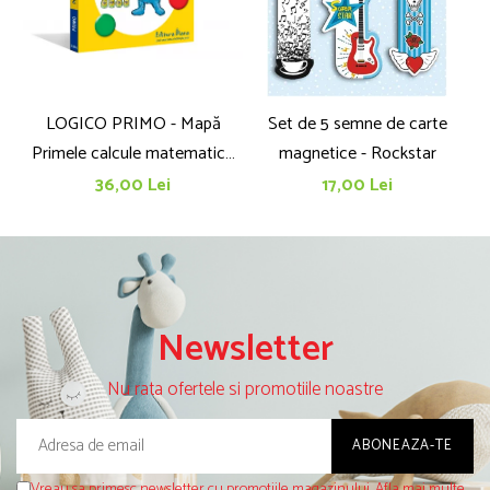
LOGICO PRIMO - Mapă
Set de 5 semne de carte
Primele calcule matematice
magnetice - Rockstar
cu imagini (5+)
36,00 Lei
17,00 Lei
Newsletter
Nu rata ofertele si promotiile noastre
Vreau sa primesc newsletter cu promotiile magazinului. Afla mai multe