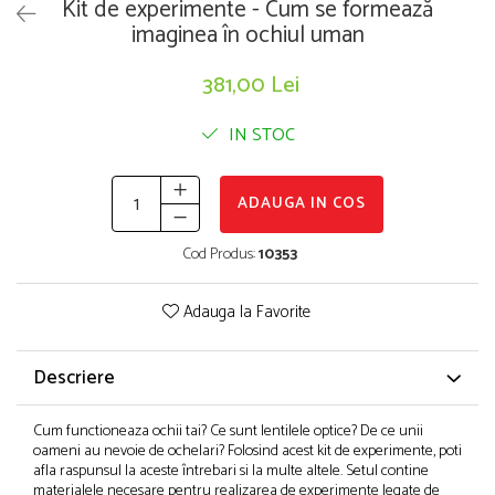
Puzzle-uri logice
Jocuri de inteligenta emotionala pentru
Kit de experimente - Cum se formează
Instrumente si accesorii pentru pictura
copii
imaginea în ochiul uman
Puzzle-uri progresive
Sabloane
Jocuri de societate pentru copii
Puzzle-uri stratificate
Stampile si tusiere
381,00 Lei
Jocuri logice pentru copii
Lucru manual
Jocuri matematice
IN STOC
Cusut si tricotaj
Jocuri pentru stimularea senzoriala
Lipici si adezivi
Suport pentru decor
Stimulare auditiva
ADAUGA IN COS
Modelaj
Stimulare olfactiva si gustativa
Stimulare tactila
Pictura pe numere
Cod Produs:
10353
Stimulare vizuala
Sarma plusata
Seturi si jocuri magnetice
Adauga la Favorite
Seturi de creatie
Tablouri diamonds
Descriere
Cum functioneaza ochii tai? Ce sunt lentilele optice? De ce unii
oameni au nevoie de ochelari? Folosind acest kit de experimente, poti
afla raspunsul la aceste întrebari si la multe altele. Setul contine
materialele necesare pentru realizarea de experimente legate de