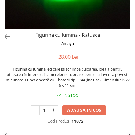
Puzzle-uri logice
Jocuri de inteligenta emotionala
Creioane colorate si carioci
pentru copii
Puzzle-uri progresive
Instrumente si accesorii pentru
Jocuri de societate pentru copii
pictura
Puzzle-uri stratificate
Sabloane
Jocuri logice pentru copii
Stampile si tusiere
Figurina cu lumina - Ratusca
Jocuri matematice
Lucru manual
Amaya
Jocuri pentru stimularea
Cusut si tricotaj
senzoriala
28,00 Lei
Lipici si adezivi
Stimulare auditiva
Suport pentru decor
Stimulare olfactiva si gustativa
Figurină cu lumină led care își schimbă culoarea, ideală pentru
Modelaj
utilizarea în interiorul camerelor senzoriale, pentru a inventa povești
Stimulare tactila
minunate. Funcționează cu 3 baterii tip LR44 (incluse). Dimensiuni: 6 x
Pictura pe numere
Stimulare vizuala
6 x 11 cm.
Seturi si jocuri magnetice
Sarma plusata
IN STOC
Seturi de creatie
Tablouri diamonds
ADAUGA IN COS
Cod Produs:
11872