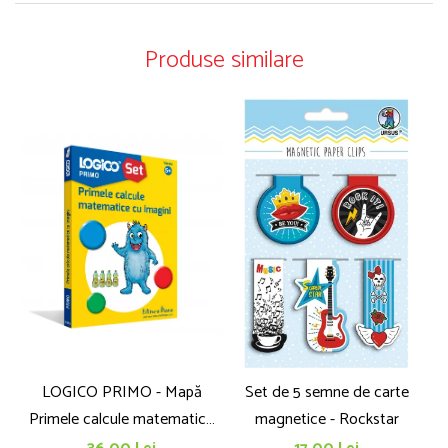
Produse similare
LOGICO PRIMO - Mapă
Set de 5 semne de carte
Primele calcule matematice
magnetice - Rockstar
cu imagini (5+)