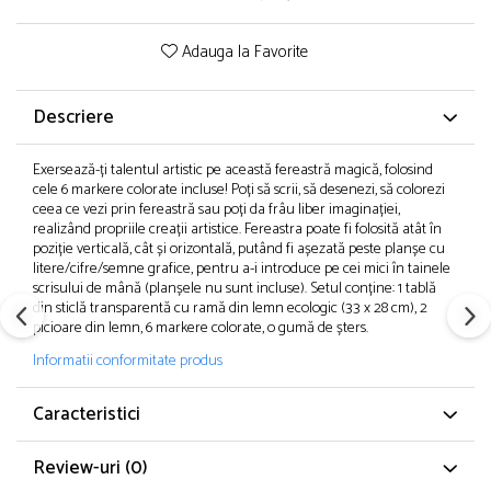
Adauga la Favorite
Descriere
Exersează-ți talentul artistic pe această fereastră magică, folosind
cele 6 markere colorate incluse! Poți să scrii, să desenezi, să colorezi
ceea ce vezi prin fereastră sau poți da frâu liber imaginației,
realizând propriile creații artistice. Fereastra poate fi folosită atât în
poziție verticală, cât și orizontală, putând fi așezată peste planșe cu
litere/cifre/semne grafice, pentru a-i introduce pe cei mici în tainele
scrisului de mână (planșele nu sunt incluse). Setul conține: 1 tablă
din sticlă transparentă cu ramă din lemn ecologic (33 x 28 cm), 2
picioare din lemn, 6 markere colorate, o gumă de șters.
Informatii conformitate produs
Caracteristici
Review-uri
(0)