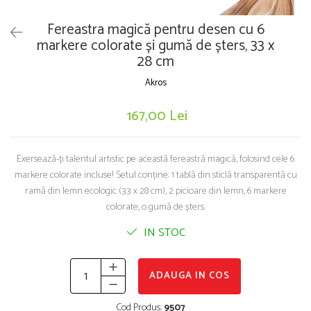
Puzzle-uri logice
Jocuri de inteligenta emotionala pentru
Instrumente si accesorii pentru pictura
copii
Puzzle-uri progresive
Fereastra magică pentru desen cu 6
Sabloane
Jocuri de societate pentru copii
markere colorate și gumă de șters, 33 x
Puzzle-uri stratificate
Stampile si tusiere
Jocuri logice pentru copii
28 cm
Lucru manual
Jocuri matematice
Akros
Cusut si tricotaj
Jocuri pentru stimularea senzoriala
Lipici si adezivi
167,00 Lei
Suport pentru decor
Stimulare auditiva
Modelaj
Stimulare olfactiva si gustativa
Stimulare tactila
Exersează-ți talentul artistic pe această fereastră magică, folosind cele 6
Pictura pe numere
markere colorate incluse! Setul conține: 1 tablă din sticlă transparentă cu
Stimulare vizuala
Sarma plusata
ramă din lemn ecologic (33 x 28 cm), 2 picioare din lemn, 6 markere
Seturi si jocuri magnetice
Seturi de creatie
colorate, o gumă de șters.
Tablouri diamonds
IN STOC
ADAUGA IN COS
Cod Produs:
9507