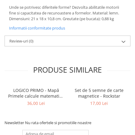
Unde se potrivesc diferitele forme? Dezvolta abilitatile motorii
fine si capacitatea de recunoastere a formelor. Material: lemn.
Dimensiuni: 21 x 18 x 10,8 cm. Greutate (pe bucata): 0,88 kg
Informatii conformitate produs
Review-uri
(0)
PRODUSE SIMILARE
LOGICO PRIMO - Mapă
Set de 5 semne de carte
Primele calcule matematice
magnetice - Rockstar
cu imagini (5+)
36,00 Lei
17,00 Lei
Newsletter
Nu rata ofertele si promotiile noastre