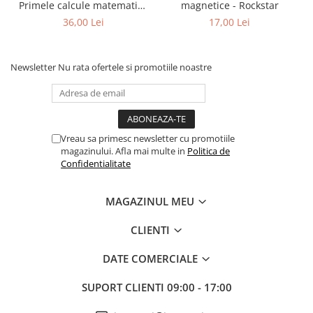
Primele calcule matematice
magnetice - Rockstar
cu imagini (5+)
36,00 Lei
17,00 Lei
Newsletter
Nu rata ofertele si promotiile noastre
Vreau sa primesc newsletter cu promotiile
magazinului. Afla mai multe in
Politica de
Confidentialitate
MAGAZINUL MEU
CLIENTI
DATE COMERCIALE
SUPORT CLIENTI
09:00 - 17:00