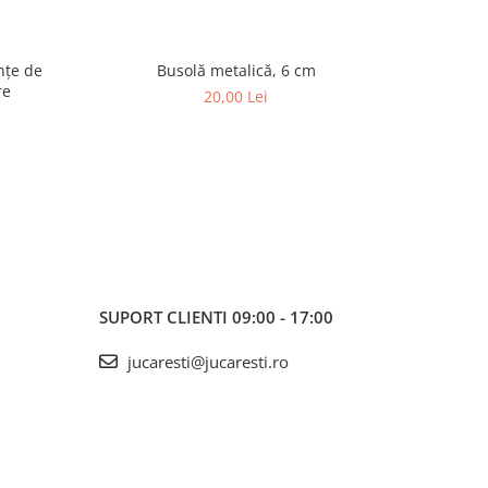
Busolă metalică, 6 cm
Set de
re
20,00 Lei
SUPORT CLIENTI
09:00 - 17:00
jucaresti@jucaresti.ro