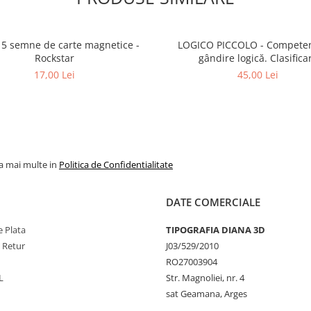
 5 semne de carte magnetice -
LOGICO PICCOLO - Competențe de
Rockstar
gândire logică. Clasifica
17,00 Lei
45,00 Lei
la mai multe in
Politica de Confidentialitate
DATE COMERCIALE
 Plata
TIPOGRAFIA DIANA 3D
e Retur
J03/529/2010
RO27003904
L
Str. Magnoliei, nr. 4
sat Geamana, Arges