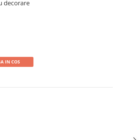
u decorare
A IN COS