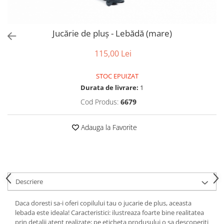
Puzzle-uri logice
Jocuri de inteligenta emotionala
Creioane colorate si carioci
pentru copii
Puzzle-uri progresive
Instrumente si accesorii pentru
Jocuri de societate pentru copii
pictura
Puzzle-uri stratificate
Jucărie de pluș - Lebădă (mare)
Sabloane
Jocuri logice pentru copii
Stampile si tusiere
115,00 Lei
Jocuri matematice
Lucru manual
Jocuri pentru stimularea
STOC EPUIZAT
Cusut si tricotaj
senzoriala
Durata de livrare:
1
Lipici si adezivi
Stimulare auditiva
Cod Produs:
6679
Suport pentru decor
Stimulare olfactiva si gustativa
Modelaj
Stimulare tactila
Adauga la Favorite
Pictura pe numere
Stimulare vizuala
Seturi si jocuri magnetice
Sarma plusata
Seturi de creatie
Tablouri diamonds
Descriere
Daca doresti sa-i oferi copilului tau o jucarie de plus, aceasta
lebada este ideala! Caracteristici: ilustreaza foarte bine realitatea
prin detalii atent realizate; pe eticheta produsului o sa descoperiti