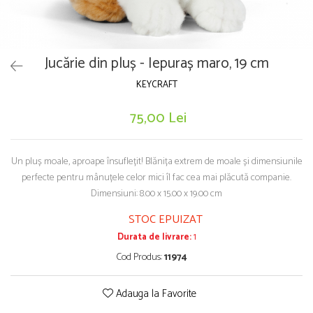
Puzzle-uri logice
Jocuri de inteligenta emotionala pentru
Instrumente si accesorii pentru pictura
copii
Puzzle-uri progresive
Sabloane
Jocuri de societate pentru copii
Puzzle-uri stratificate
Stampile si tusiere
Jocuri logice pentru copii
Jucărie din pluș - Iepuraș maro, 19 cm
Lucru manual
Jocuri matematice
Cusut si tricotaj
KEYCRAFT
Jocuri pentru stimularea senzoriala
Lipici si adezivi
75,00 Lei
Suport pentru decor
Stimulare auditiva
Modelaj
Stimulare olfactiva si gustativa
Stimulare tactila
Pictura pe numere
Un pluș moale, aproape însuflețit! Blănița extrem de moale și dimensiunile
Stimulare vizuala
perfecte pentru mânuțele celor mici îl fac cea mai plăcută companie.
Sarma plusata
Dimensiuni: 8.00 x 15.00 x 19.00 cm
Seturi si jocuri magnetice
Seturi de creatie
STOC EPUIZAT
Tablouri diamonds
Durata de livrare:
1
Cod Produs:
11974
Adauga la Favorite