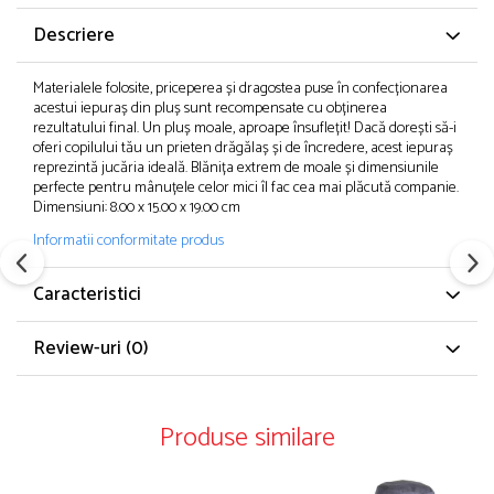
Descriere
Materialele folosite, priceperea și dragostea puse în confecționarea
acestui iepuraș din pluș sunt recompensate cu obținerea
rezultatului final. Un pluș moale, aproape însuflețit! Dacă dorești să-i
oferi copilului tău un prieten drăgălaș și de încredere, acest iepuraș
reprezintă jucăria ideală. Blănița extrem de moale și dimensiunile
perfecte pentru mânuțele celor mici îl fac cea mai plăcută companie.
Dimensiuni: 8.00 x 15.00 x 19.00 cm
Informatii conformitate produs
Caracteristici
Review-uri
(0)
Produse similare