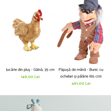
Jucărie din pluș - Găină, 35 cm
Păpușă de mână - Bunic cu
P
ochelari și pălărie (65 cm)
149,00 Lei
491,00 Lei