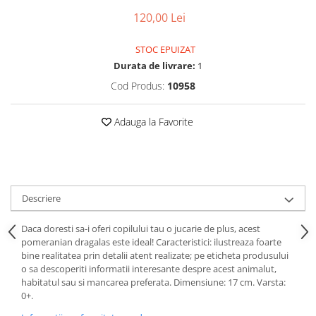
Puzzle-uri logice
Jocuri de inteligenta emotionala
Creioane colorate si carioci
pentru copii
120,00 Lei
Puzzle-uri progresive
Instrumente si accesorii pentru
Jocuri de societate pentru copii
pictura
Puzzle-uri stratificate
STOC EPUIZAT
Sabloane
Jocuri logice pentru copii
Durata de livrare:
1
Stampile si tusiere
Jocuri matematice
Cod Produs:
10958
Lucru manual
Jocuri pentru stimularea
Cusut si tricotaj
senzoriala
Adauga la Favorite
Lipici si adezivi
Stimulare auditiva
Suport pentru decor
Stimulare olfactiva si gustativa
Modelaj
Stimulare tactila
Pictura pe numere
Stimulare vizuala
Descriere
Seturi si jocuri magnetice
Sarma plusata
Daca doresti sa-i oferi copilului tau o jucarie de plus, acest
Seturi de creatie
pomeranian dragalas este ideal! Caracteristici: ilustreaza foarte
bine realitatea prin detalii atent realizate; pe eticheta produsului
Tablouri diamonds
o sa descoperiti informatii interesante despre acest animalut,
habitatul sau si mancarea preferata. Dimensiune: 17 cm. Varsta:
0+.