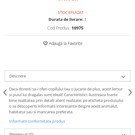
Puzzle-uri logice
Jocuri de inteligenta emotionala
Creioane colorate si carioci
pentru copii
Puzzle-uri progresive
Instrumente si accesorii pentru
STOC EPUIZAT
Jocuri de societate pentru copii
pictura
Puzzle-uri stratificate
Durata de livrare:
1
Sabloane
Jocuri logice pentru copii
Cod Produs:
10975
Stampile si tusiere
Jocuri matematice
Lucru manual
Adauga la Favorite
Jocuri pentru stimularea
Cusut si tricotaj
senzoriala
Lipici si adezivi
Stimulare auditiva
Suport pentru decor
Stimulare olfactiva si gustativa
Modelaj
Stimulare tactila
Descriere
Pictura pe numere
Stimulare vizuala
Daca doresti sa-i oferi copilului tau o jucarie de plus, acest lemur
Seturi si jocuri magnetice
Sarma plusata
si puiul lui dragalas sunt ideali! Caracteristici: ilustreaza foarte
Seturi de creatie
bine realitatea prin detalii atent realizate; pe eticheta produsului
o sa descoperiti informatii interesante despre acest animalut,
Tablouri diamonds
habitatul sau si mancarea preferata.
Informatii conformitate produs
Review-uri
(0)