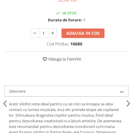
Puzzle-uri logice
Jocuri de inteligenta emotionala
Creioane colorate si carioci
pentru copii
Puzzle-uri progresive
Instrumente si accesorii pentru
IN STOC
Jocuri de societate pentru copii
pictura
Puzzle-uri stratificate
Durata de livrare:
1
Sabloane
Jocuri logice pentru copii
Stampile si tusiere
ADAUGA IN COS
Jocuri matematice
Lucru manual
Jocuri pentru stimularea
Cod Produs:
10680
Cusut si tricotaj
senzoriala
Lipici si adezivi
Stimulare auditiva
Adauga la Favorite
Suport pentru decor
Stimulare olfactiva si gustativa
Modelaj
Stimulare tactila
Pictura pe numere
Stimulare vizuala
Seturi si jocuri magnetice
Sarma plusata
Descriere
Seturi de creatie
Acest xilofon este ideal pentru ca cei mici sa inceapa sa aiba
Tablouri diamonds
contact cu lumea muzicala, inca din primele etape ale copilariei
lor. Stimuleaza dragostea copiilor pentru muzica, fiind ideal
pentru dezvoltarea creativitatii si a laturii artistice. De asemenea,
este recomandat pentru dezvoltarea coordonarii ochi-mana.
Acest frumos xilofon in forma de leu are 5 tonuri. Dimensiuni: