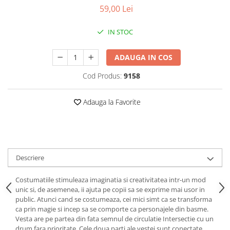
Puzzle-uri logice
Jocuri de inteligenta emotionala
Creioane colorate si carioci
59,00 Lei
pentru copii
Puzzle-uri progresive
Instrumente si accesorii pentru
Jocuri de societate pentru copii
pictura
Puzzle-uri stratificate
IN STOC
Sabloane
Jocuri logice pentru copii
Stampile si tusiere
ADAUGA IN COS
Jocuri matematice
Lucru manual
Jocuri pentru stimularea
Cod Produs:
9158
Cusut si tricotaj
senzoriala
Lipici si adezivi
Stimulare auditiva
Adauga la Favorite
Suport pentru decor
Stimulare olfactiva si gustativa
Modelaj
Stimulare tactila
Pictura pe numere
Stimulare vizuala
Seturi si jocuri magnetice
Sarma plusata
Descriere
Seturi de creatie
Costumatiile stimuleaza imaginatia si creativitatea intr-un mod
Tablouri diamonds
unic si, de asemenea, ii ajuta pe copii sa se exprime mai usor in
public. Atunci cand se costumeaza, cei mici simt ca se transforma
ca prin magie si incep sa se comporte ca personajele din basme.
Vesta are pe partea din fata semnul de circulatie Intersectie cu un
drum fara prioritate. Cele doua parti ale vestei sunt conectate