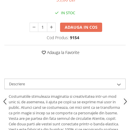
Puzzle-uri logice
Jocuri de inteligenta emotionala
Creioane colorate si carioci
pentru copii
Puzzle-uri progresive
Instrumente si accesorii pentru
IN STOC
Jocuri de societate pentru copii
pictura
Puzzle-uri stratificate
Sabloane
Jocuri logice pentru copii
ADAUGA IN COS
Stampile si tusiere
Jocuri matematice
Cod Produs:
9154
Lucru manual
Jocuri pentru stimularea
Cusut si tricotaj
senzoriala
Adauga la Favorite
Lipici si adezivi
Stimulare auditiva
Suport pentru decor
Stimulare olfactiva si gustativa
Modelaj
Stimulare tactila
Pictura pe numere
Stimulare vizuala
Descriere
Seturi si jocuri magnetice
Sarma plusata
Seturi de creatie
Costumatiile stimuleaza imaginatia si creativitatea intr-un mod
unic si, de asemenea, ii ajuta pe copii sa se exprime mai usor in
Tablouri diamonds
public. Atunci cand se costumeaza, cei mici simt ca se transforma
ca prin magie si incep sa se comporte ca personajele din basme.
Vesta are pe partea din fata semnul de circulatie Atentie, copii!.
Cele doua parti ale vestei sunt conectate printr-o banda elastica.
Vesta este fabricata din bumbac 100% si se recomanda spalarea